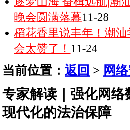
逐梦山海 奋楫远航|潮汕
晚会圆满落幕
11-28
稻花香里说丰年！潮汕
会太赞了！
11-24
当前位置：
返回
>
网络
专家解读｜强化网络
现代化的法治保障